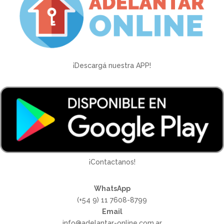
¡Descargá nuestra APP!
¡Contactanos!
WhatsApp
(+54 9) 11 7608-8799
Email
info@adelantar-online.com.ar